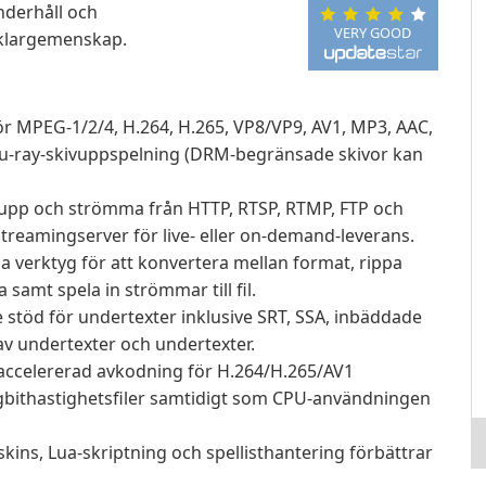
underhåll och
VERY GOOD
cklargemenskap.
ör MPEG-1/2/4, H.264, H.265, VP8/VP9, AV1, MP3, AAC,
lu-ray-skivuppspelning (DRM-begränsade skivor kan
upp och strömma från HTTP, RTSP, RTMP, FTP och
reamingserver för live- eller on-demand-leverans.
 verktyg för att konvertera mellan format, rippa
samt spela in strömmar till fil.
stöd för undertexter inklusive SRT, SSA, inbäddade
av undertexter och undertexter.
ccelererad avkodning för H.264/H.265/AV1
gbithastighetsfiler samtidigt som CPU-användningen
kins, Lua-skriptning och spellisthantering förbättrar