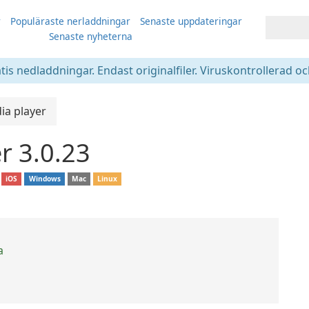
r
Populäraste nerladdningar
Senaste uppdateringar
Senaste nyheterna
atis nedladdningar. Endast originalfiler. Viruskontrollerad oc
ia player
r 3.0.23
iOS
Windows
Mac
Linux
a