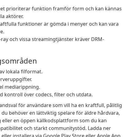
et prioriterar funktion framför form och kan kännas
a aktörer.
aftfulla funktioner är gömda i menyer och kan vara
e.
ray och vissa streamingtjänster kräver DRM-
gsområden
v lokala filformat.
rveruppgifter.
el mediarippning.
kontroll över codecs, filter och utdata.
dsval för användare som vill ha en kraftfull, pålitlig
du behöver en lättviktig spelare för äldre hårdvara,
 eller en öppen källkodsplattform som du kan
patibilitet och starkt communitystöd. Ladda ner
eller installera via Google Play Store eller Apple App