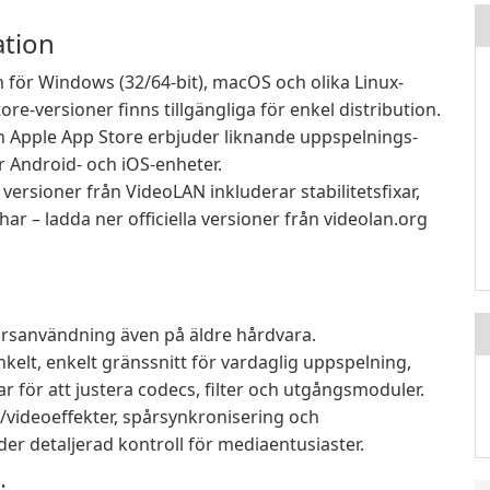
ation
för Windows (32/64-bit), macOS och olika Linux-
ore-versioner finns tillgängliga för enkel distribution.
ch Apple App Store erbjuder liknande uppspelnings-
 Android- och iOS-enheter.
ersioner från VideoLAN inkluderar stabilitetsfixar,
r – ladda ner officiella versioner från videolan.org
sursanvändning även på äldre hårdvara.
nkelt, enkelt gränssnitt för vardaglig uppspelning,
 för att justera codecs, filter och utgångsmoduler.
videoeffekter, spårsynkronisering och
er detaljerad kontroll för mediaentusiaster.