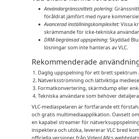
Användargränssnittets polering:
Gränssnitt
föråldrat jämfört med nyare kommersiell
Avancerad inställningskomplexitet:
Vissa kr
skrämmande för icke-tekniska användar
DRM-begränsad uppspelning:
Skyddad Blu-
lösningar som inte hanteras av VLC.
Rekommenderade användnin
Daglig uppspelning för ett brett spektrum a
Nätverksströmning och lättviktiga mediese
Formatkonvertering, skärmdump eller enk
Tekniska användare som behöver detaljerad 
VLC-mediaspelaren är fortfarande ett förstahan
och gratis multimediaapplikation. Oavsett om 
en kapabel streamer för nätverksuppspelning
inspektera och utöka, levererar VLC bred kom
officiella versioner från VideoLAN:s webbplats 