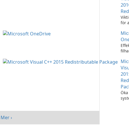
201
Red
Vikt
för 
Visu
Mic
appl
One
Effe
filh
Micr
Mic
One
Vis
201
Red
Pac
Öka 
sys
med
Visu
Redi
Mer ›
Pack