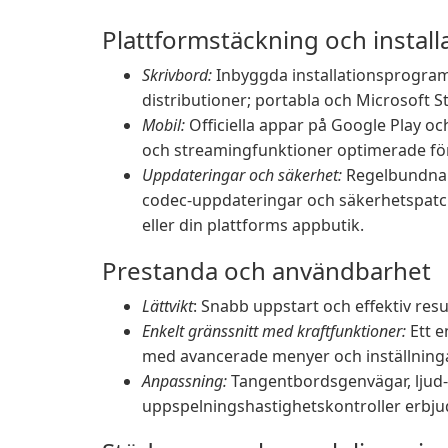
Plattformstäckning och install
Skrivbord:
Inbyggda installationsprogram 
distributioner; portabla och Microsoft St
Mobil:
Officiella appar på Google Play o
och streamingfunktioner optimerade för
Uppdateringar och säkerhet:
Regelbundna v
codec-uppdateringar och säkerhetspatcha
eller din plattforms appbutik.
Prestanda och användbarhet
Lättvikt
: Snabb uppstart och effektiv re
Enkelt gränssnitt med kraftfunktioner:
Ett e
med avancerade menyer och inställningar
Anpassning:
Tangentbordsgenvägar, ljud-/
uppspelningshastighetskontroller erbjud