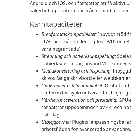
Android och iOS, och fortsätter att få aktivt 
säkerhetsuppdateringar från en global utve
Kärnkapaciteter
Bredformatskompatibilitet:
Inbyggt stöd f
FLAC och många fler — plus DVD- och B
vara begränsade).
Streaming och nätverksuppspelning:
Spela 
nätverksdelningar; använd VLC som en st
Mediakonvertering och inspelning:
Inbyggda
skivor, fånga skrivbord eller webbkamera 
Undertexter och tillgänglighet:
Omfattande 
undertexter, synkroniserad fördröjning 
Hårdvaruacceleration och prestanda:
GPU-a
förbättrar uppspelningen av 4K- och hö
hålls låg.
Utbyggbarhet:
Plugins, anpassningsbara s
arbetsflöden för avancerade användare.