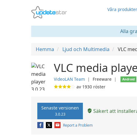
Våra produkte
Alla gr
Hemma
Ljud och Multimedia
VLC med
VLC media playe
VideoLAN Team
❘
Freeware
❘
Android
av
1930
röster
Senaste versionen
Säkert att installer
3.0.23
Report a Problem