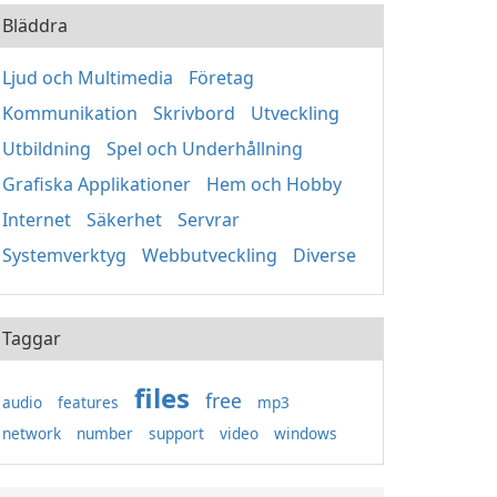
Bläddra
Ljud och Multimedia
Företag
Kommunikation
Skrivbord
Utveckling
Utbildning
Spel och Underhållning
Grafiska Applikationer
Hem och Hobby
Internet
Säkerhet
Servrar
Systemverktyg
Webbutveckling
Diverse
Taggar
files
free
audio
features
mp3
network
number
support
video
windows