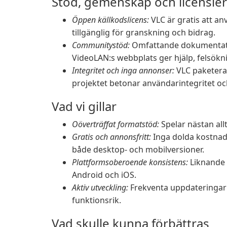
Stöd, gemenskap och licensie
Öppen källkodslicens:
VLC är gratis att a
tillgänglig för granskning och bidrag.
Communitystöd:
Omfattande dokumentati
VideoLAN:s webbplats ger hjälp, felsökn
Integritet och inga annonser:
VLC paketerar
projektet betonar användarintegritet oc
Vad vi gillar
Oöverträffat formatstöd:
Spelar nästan allt
Gratis och annonsfritt:
Inga dolda kostnad
både desktop- och mobilversioner.
Plattformsoberoende konsistens:
Liknande 
Android och iOS.
Aktiv utveckling:
Frekventa uppdateringar 
funktionsrik.
Vad skulle kunna förbättras